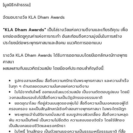
[มูลนิธิกล้าธรรม]
จัดมอบรางวัล KLA Dham Awards
"KLA Dham Awards"
เป็นโล่รางวัลแห่งความดีงามและเกียรติคุณ เพื่อ
ยกย่องเชิดชูคุณค่าแห่งการกระทำ อันสะท้อนถึงความมุ่งมั่นในการสร้าง
ประโยชน์ต่อพระพุทธศาสนาและสังคม แนวคิดการออกแบบ
รางวัล KLA Dham Awards ได้รับการออกแบบโดยมีเอกลักษณ์ทางพุทธ
ศาสนา
ผสมผสานกับแนวคิดร่วมสมัย โดยมีองค์ประกอบสำคัญดังนี้:
รูปทรงสามเหลี่ยม สื่อถึงความศรัทธาในพระพุทธศาสนา และความสำเร็จ
ในทุก ๆ ด้านตลอดจนความมั่นคงแห่งความดีงาม
ใบไม้จากต้นโพธิ์ ออกแบบในแนวร่วมสมัย เป็นงานตัดตอนรูปแบบ โดยมี
วงกลมล้อมรอบใบไม้สื่อถึงความเป็นวัฏจักรของธรรมชาติ
ยอดอุณาโลม ที่อยู่ส่วนบนสุดของพุ่มไม้ สื่อถึงความเป็นมงคลของผู้ได้
ครอบครอง และเป็นสัญลักษณ์เชิงคำสอนทางพุทธศาสนา ในพระไตรปิฎก
พระพุทธเจ้าในอิริยาบถนั่งสมาธิ แบบรูปทรงผิวเกลี้ยง สื่อถึงความหลุด
พ้น ความเป็นทิพย์ เป็นความไม่ยึดติด ความสงบของจิตใจ โดยใช้สีทอง
เป็นสีมงคลของชีวิตและแรงศรัทธา
ใบโพธิ์ โทนสีทอง เป็นตัวแทนของความเป็นธรรมะหรือธรรมชาติ ที่สื่อ